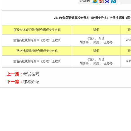
2018年陕西普通高校专升本（统招专升本）考前辅导班（面授
面授实体教学课程组合课程专业名称
讲师
原
刘莎
、
习佳
普通高校统招专升本（文/理）全程班
￥35
胡秀娟
、
武曼
、
王婷婷
网络视频课程组合课程专业名称
讲师
原
刘莎
、
习佳
普通高校统招专升本（文/理）全程班
￥19
胡秀娟
、
武曼
、
王婷婷
上一篇：
考试技巧
下一篇：
课程介绍