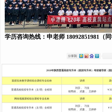
学历咨询热线：申老师 18092851981（
2018年陕西普通高校专升本（统招专升本）考前辅导班（面授
面授实体教学课程组合课程专业名称
讲师
原
刘莎
、
习佳
普通高校统招专升本（文/理）全程班
￥35
胡秀娟
、
武曼
、
王婷婷
网络视频课程组合课程专业名称
讲师
原
刘莎
、
习佳
普通高校统招专升本（文/理）全程班
￥19
胡秀娟
、
武曼
、
王婷婷