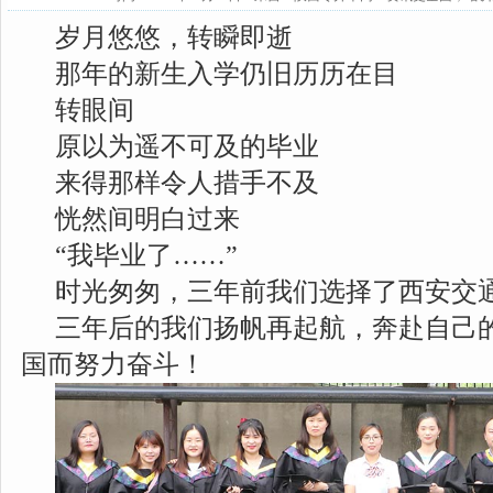
岁月悠悠，转瞬即逝
那年的新生入学仍旧历历在目
转眼间
原以为遥不可及的毕业
来得那样令人措手不及
恍然间明白过来
“我毕业了……”
时光匆匆，三年前我们选择了西安交
三年后的我们扬帆再起航，奔赴自己
国而努力奋斗！