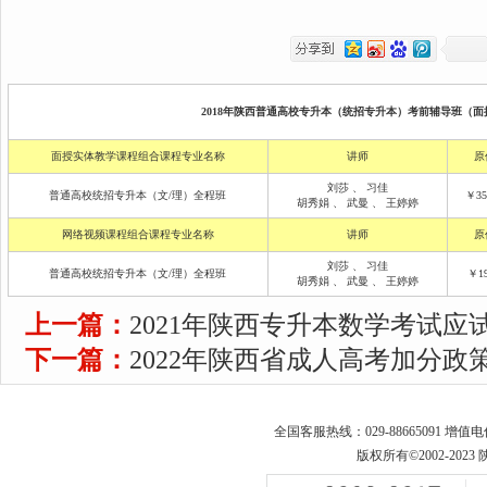
2018年陕西普通高校专升本（统招专升本）考前辅导班（面授
面授实体教学课程组合课程专业名称
讲师
原
刘莎
、
习佳
普通高校统招专升本（文/理）全程班
￥35
胡秀娟
、
武曼
、
王婷婷
网络视频课程组合课程专业名称
讲师
原
刘莎
、
习佳
普通高校统招专升本（文/理）全程班
￥19
胡秀娟
、
武曼
、
王婷婷
上一篇：
2021年陕西专升本数学考试应
下一篇：
2022年陕西省成人高考加分政
全国客服热线：029-88665091 增值
版权所有©2002-2023 陕西专