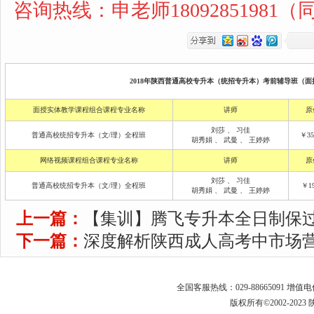
咨询热线：申老师18092851981
2018年陕西普通高校专升本（统招专升本）考前辅导班（面授
面授实体教学课程组合课程专业名称
讲师
原
刘莎
、
习佳
普通高校统招专升本（文/理）全程班
￥35
胡秀娟
、
武曼
、
王婷婷
网络视频课程组合课程专业名称
讲师
原
刘莎
、
习佳
普通高校统招专升本（文/理）全程班
￥19
胡秀娟
、
武曼
、
王婷婷
上一篇：
【集训】腾飞专升本全日制保
下一篇：
深度解析陕西成人高考中市场
全国客服热线：029-88665091 增值
版权所有©2002-2023 陕西专