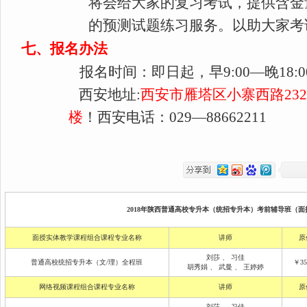
将会给大家的复习考试，提供含金
的预测试题练习服务。以助大家考
七、报名办法
报名时间：即日起，早9:00—晚18:
西安地址:
西安市
雁塔区小寨西路232
楼
！西安电话：029—88662211
2018年陕西普通高校专升本（统招专升本）考前辅导班（面授
面授实体教学课程组合课程专业名称
讲师
原
刘莎
、
习佳
普通高校统招专升本（文/理）全程班
￥35
胡秀娟
、
武曼
、
王婷婷
网络视频课程组合课程专业名称
讲师
原
刘莎
、
习佳