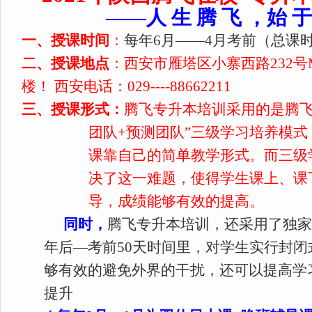
——人
生
腾
飞
，始
于
一、授课时间
：
每年6月——4月考前（总课时
二、授课地点
：西安市雁塔区小寨西路232号M
楼！
西安电话：029----88662211
三、授课形式：
腾飞专升本培训采用的是腾飞
团队+预测团队”三级学习培养模
课靠自己的简单教学形式。而三级
决了这一难题，使得学生课上、课
导，成绩能够有效的提高。
同时，
腾飞专升本培训，还采用了独
年后—考前50天时间里，对学生实行封
够有效的避免外界的干扰，还可以提高学
提升