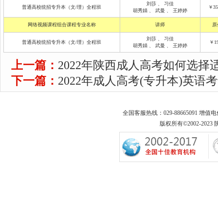
刘莎
、
习佳
普通高校统招专升本（文/理）全程班
￥35
胡秀娟
、
武曼
、
王婷婷
网络视频课程组合课程专业名称
讲师
原
刘莎
、
习佳
普通高校统招专升本（文/理）全程班
￥19
胡秀娟
、
武曼
、
王婷婷
上一篇：
2022年陕西成人高考如何选择
下一篇：
2022年成人高考(专升本)英语
全国客服热线：029-88665091 增值
版权所有©2002-2023 陕西专