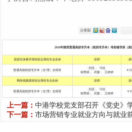
2018年陕西普通高校专升本（统招专升本）考前辅导班（面授
面授实体教学课程组合课程专业名称
讲师
原
刘莎
、
习佳
普通高校统招专升本（文/理）全程班
￥35
胡秀娟
、
武曼
、
王婷婷
网络视频课程组合课程专业名称
讲师
原
刘莎
、
习佳
普通高校统招专升本（文/理）全程班
￥19
胡秀娟
、
武曼
、
王婷婷
上一篇：
中港学校党支部召开《党史》
下一篇：
市场营销专业就业方向与就业