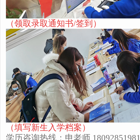
（领取录取通知书/签到
）
（填写新生入学档案
）
学历咨询热线：申老师 180928519